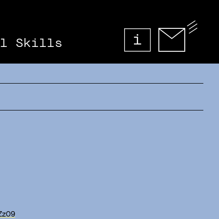
l Skills
Zz09