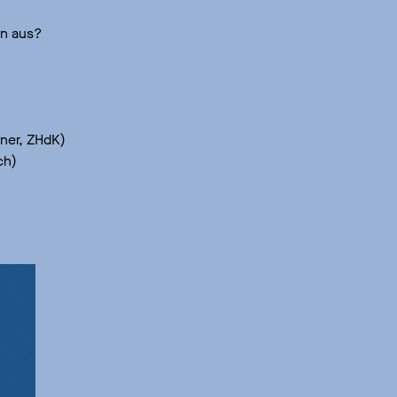
en aus?
nner, ZHdK)
ch)